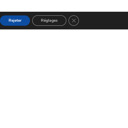
Fermer la bannière des cooki
Rejeter
Réglages