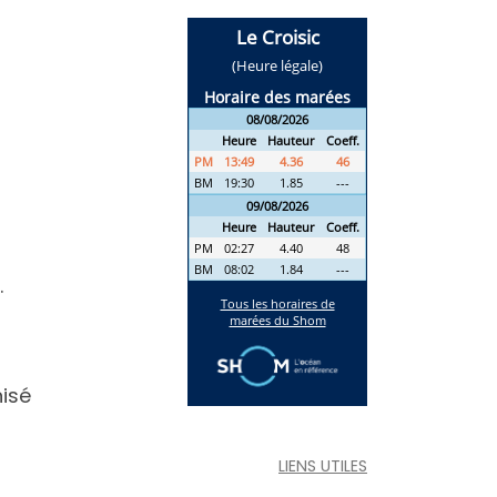
.
nisé
LIENS UTILES