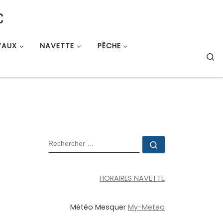
c
VAUX
NAVETTE
PÊCHE
S
RECHERCHER
Rechercher …
HORAIRES NAVETTE
Météo Mesquer
My-Meteo