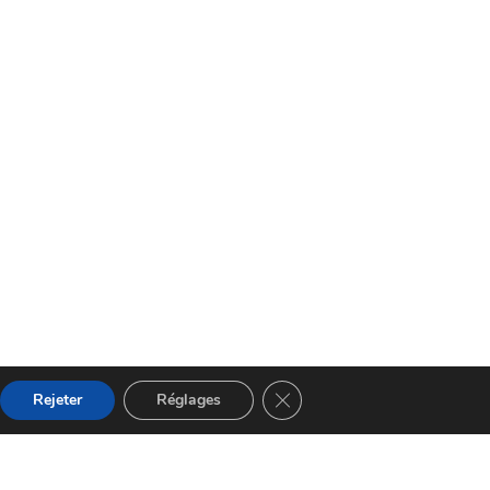
Fermer la bannière des cooki
Rejeter
Réglages