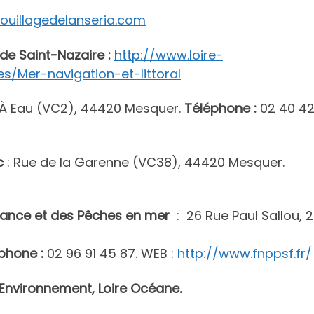
ouillagedelanseria.com
 de Saint-Nazaire :
http://www.loire-
es/Mer-navigation-et-littoral
 À Eau (VC2), 44420 Mesquer.
Téléphone :
02 40 4
c
: Rue de la Garenne (VC38), 44420 Mesquer.
isance et des Pêches en mer
: 26 Rue Paul Sallou, 
 :
02 96 91 45 87. WEB :
http://www.fnppsf.fr/
’Environnement, Loire Océane.