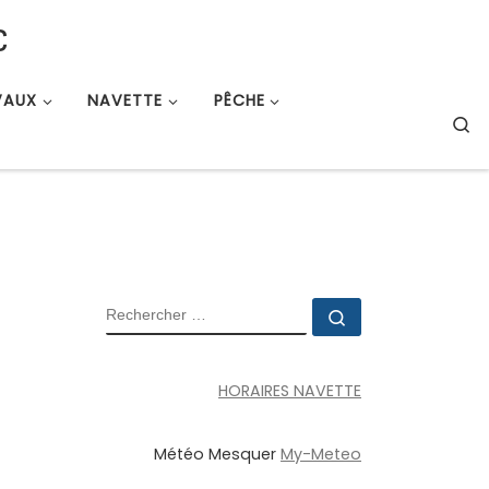
c
VAUX
NAVETTE
PÊCHE
S
RECHERCHER
Rechercher …
HORAIRES NAVETTE
Météo Mesquer
My-Meteo