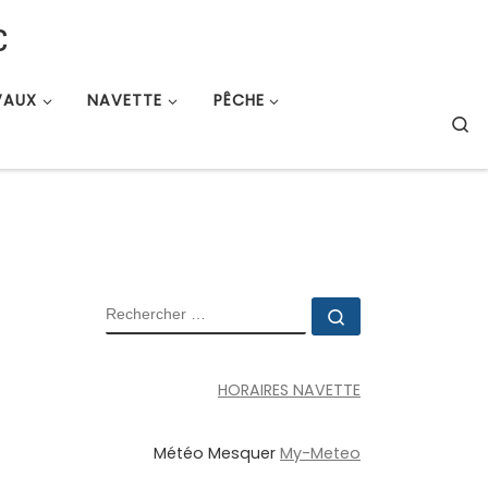
c
VAUX
NAVETTE
PÊCHE
S
RECHERCHER
Rechercher …
HORAIRES NAVETTE
Météo Mesquer
My-Meteo