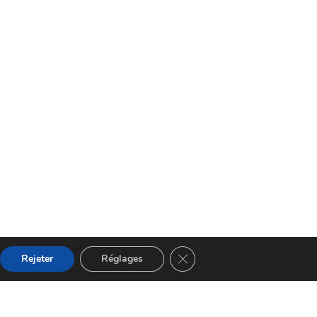
Fermer la bannière des cooki
Rejeter
Réglages