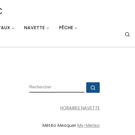
c
VAUX
NAVETTE
PÊCHE
S
RECHERCHER
Rechercher …
HORAIRES NAVETTE
Météo Mesquer
My-Meteo