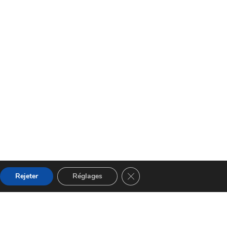
Fermer la bannière des cooki
Rejeter
Réglages