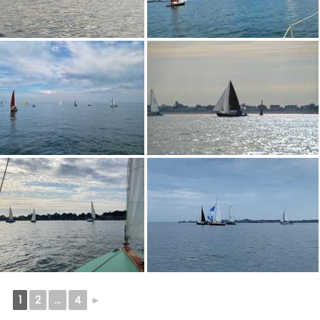
1
2
...
4
►